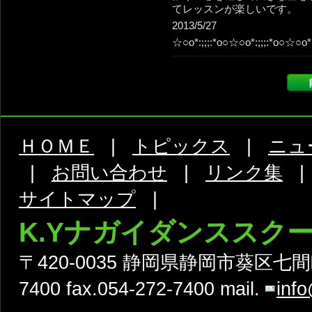
てレッスンが楽しいです。
2013/5/27
☆○o*:;;;:*o○☆○o*:;;;:*o○☆○o*:
ＨＯＭＥ
|
トピックス
|
ニュ
|
お問い合わせ
|
リンク集
サイトマップ
|
K.Yナガイダンススク
〒420-0035 静岡県静岡市葵区七間町9
7400 fax.054-272-7400 mail.
inf