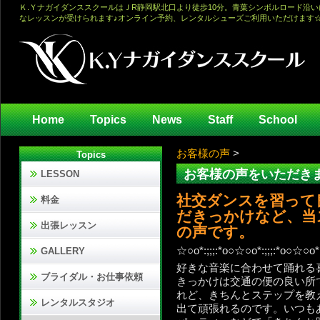
Ｋ.ＹナガイダンススクールはＪR静岡駅北口より徒歩10分。青葉シンボルロード沿
なレッスンが受けられます♪オンライン予約、レンタルシューズご利用いただけます
Home
Topics
News
Staff
School
お客様の声
>
Topics
お客様の声をいただき
LESSON
社交ダンスを習って
料金
だきっかけなど、当
出張レッスン
の声です。
☆○o*:;;;:*o○☆○o*:;;;:*o○☆○o*:
GALLERY
好きな音楽に合わせて踊れる
ブライダル・お仕事依頼
きっかけは交通の便の良い所
れど、きちんとステップを教
レンタルスタジオ
出て頑張れるのです。いつも