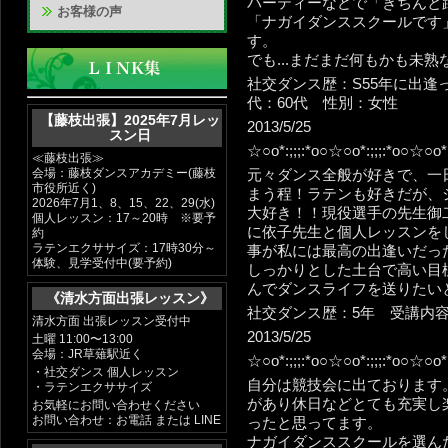
パーティーなどで「きちんと
お客様の声
「ナガイダンススクールです
す。
でも...まだまだ何もかも未
社交ダンス歴：S55年に出逢っ
代：60代 性別：女性
【藤枝出張】2025年7月レッ
2013/5/25
スン日
☆○o*:;;;:*o○☆○o*:;;;:*o○☆○o
≪藤枝出張≫
会場：藤枝ダンスアカデミー(藤枝
元々ダンス全般が好きで、一
市役所近く)
まう程！ラテンも好きだが、
2026年7月1、8、15、22、29(水)
大好き！！現役選手の先生御
個人レッスン：17～20時 ※要予
に依子先生と個人レッスンを
約
ラテンエクササイズ：17時30分～
事が私には最高の出逢いだっ
体験、見学受付中(要予約)
しっかりとした土台で高い目
んでダンスライフを送りたい
《清水方面出張レッスン》
社交ダンス歴：5年 受講内容
清水方面 出張レッスン受付中
2013/5/25
土曜 11:00〜13:00
会場：JR草薙駅近く
☆○o*:;;;:*o○☆○o*:;;;:*o○☆○o*:
・社交ダンス 個人レッスン
自分は競技会に出ております
・ラテンエクササイズ
があり休日などとても充実し
お気軽にお問い合わせください
お問い合わせ：お電話 または LINE
ったと思ってます。
ナガイダンススクールを選ん