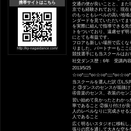
携帯サイトはこちら
交通の便が良いことと、また
京でも経験されており、現在
のもっともレベルの高い地域
ンダードを見ていただいてま
を実際に組んで指導できる先
トをついており、遠慮せず明
にとても有益です。
フロアも新しい場所で広くな
りました。パートナーもここ
http://ky-nagaidance.com/
競技選手にも当スクールはお
社交ダンス歴：6年 受講内
2013/5/25
☆○o*:;;;:*o○☆○o*:;;;:*o○☆○o*:
当スクールを選んだ訳 ①L,
と ③ダンスのセンスが垢抜
④音楽のセンス、衣装のセン
習い始めて良かったとわかっ
寧であること ②振り付けが
人のレベルなりに完成させる
人であること
広く明るいスタジオに移転し
張りの窓を通して大きな空を