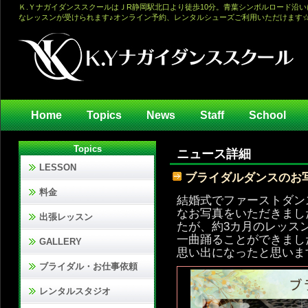
Ｋ.ＹナガイダンススクールはＪR静岡駅北口より徒歩10分。青葉シンボルロード沿
なレッスンが受けられます♪オンライン予約、レンタルシューズご利用いただけます
Home
Topics
News
Staff
School
Topics
ニュース詳細
LESSON
ブライダルダンスのお
料金
結婚式でファーストダン
なお写真をいただきまし
出張レッスン
たが、約3カ月のレッス
一曲踊ることができまし
GALLERY
思い出になったと思いま
ブライダル・お仕事依頼
レンタルスタジオ