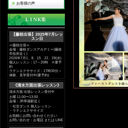
お客様の声
【藤枝出張】2025年7月レッ
スン日
≪藤枝出張≫
会場：藤枝ダンスアカデミー(藤枝
市役所近く)
2026年7月1、8、15、22、29(水)
個人レッスン：17～20時 ※要予
約
ラテンエクササイズ：17時30分～
体験、見学受付中(要予約)
《清水方面出張レッスン》
清水方面 出張レッスン受付中
土曜 11:00〜13:00
会場：JR草薙駅近く
・社交ダンス 個人レッスン
・ラテンエクササイズ
お気軽にお問い合わせください
お問い合わせ：お電話 または LINE